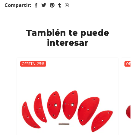
Compartir:
También te puede
interesar
OFERTA -25%
OFER