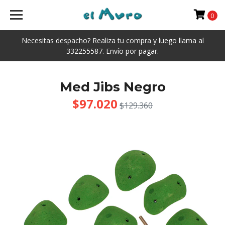
0
Necesitas despacho? Realiza tu compra y luego llama al
332255587. Envío por pagar.
Med Jibs Negro
$97.020
$129.360