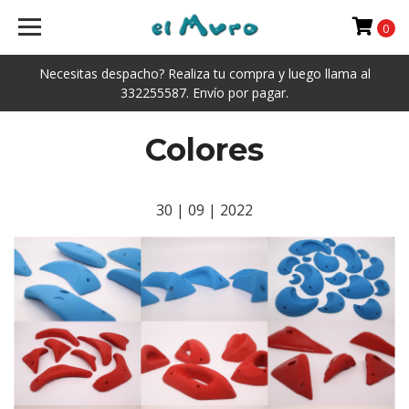
0
Necesitas despacho? Realiza tu compra y luego llama al
332255587. Envío por pagar.
Colores
30 | 09 | 2022