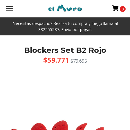
0
Necesitas despacho? Realiza tu compra y luego llama al
332255587. Envío por pagar.
Blockers Set B2 Rojo
$59.771
$79.695