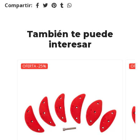
Compartir:
También te puede
interesar
OFERTA -25%
OFER