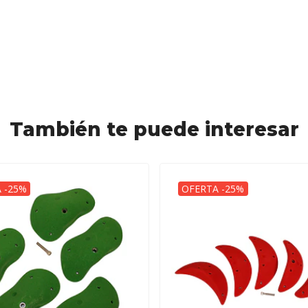
También te puede interesar
 -25%
OFERTA -25%