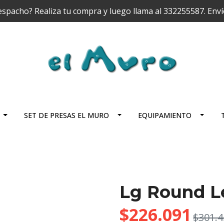
espacho? Realiza tu compra y luego llama al 332255587. Enví
SET DE PRESAS EL MURO
EQUIPAMIENTO
Lg Round L
$226.091
$301.4