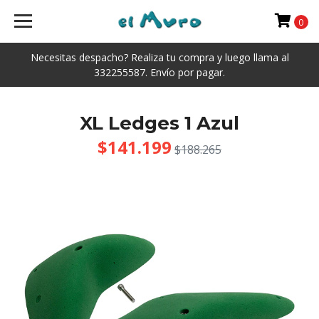
0
Necesitas despacho? Realiza tu compra y luego llama al
332255587. Envío por pagar.
XL Ledges 1 Azul
$141.199
$188.265