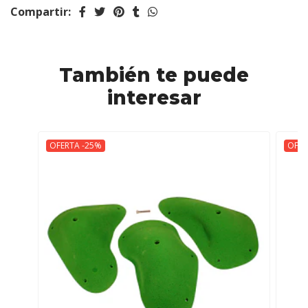
Compartir:
También te puede
interesar
OFERTA -25%
OFER