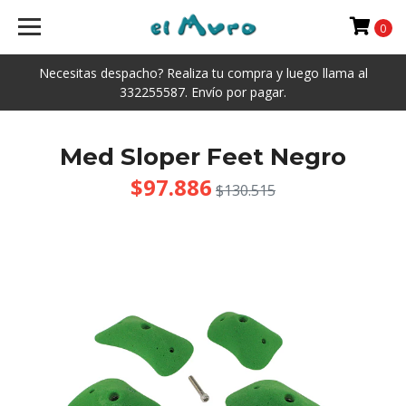
0
Necesitas despacho? Realiza tu compra y luego llama al
332255587. Envío por pagar.
Med Sloper Feet Negro
$97.886
$130.515