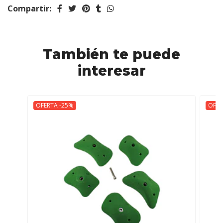
Compartir:
También te puede
interesar
OFERTA -25%
OFER