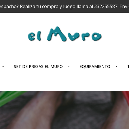
espacho? Realiza tu compra y luego llama al 332255587. Enví
El
Muro
Store
SET DE PRESAS EL MURO
EQUIPAMIENTO