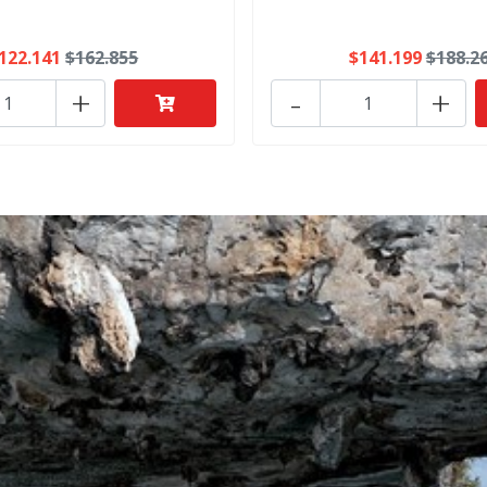
122.141
$162.855
$141.199
$188.2
+
-
+