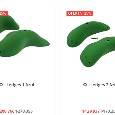
25%
OFERTA -25%
XXL Ledges 1 Azul
XXL Ledges 2 Az
208.766
$278.355
$129.937
$173.2