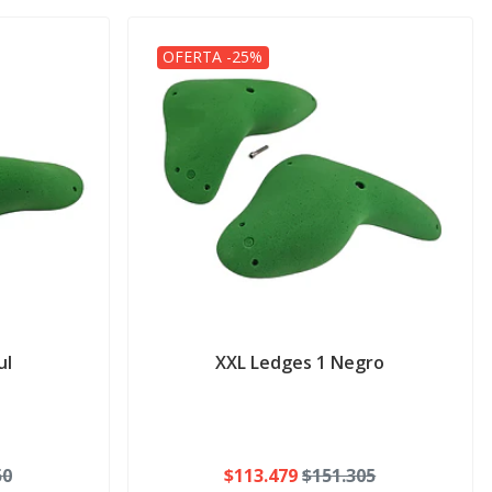
OFERTA -25%
ul
XXL Ledges 1 Negro
50
$113.479
$151.305