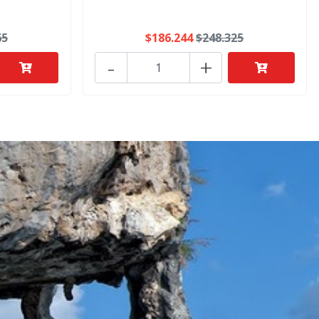
65
$186.244
$248.325
-
+