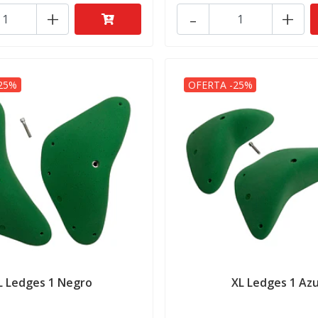
+
-
+
25%
OFERTA -25%
L Ledges 1 Negro
XL Ledges 1 Azu