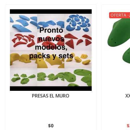
OFERTA -
PRESAS EL MURO
X
$0
$