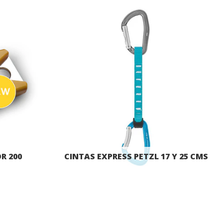
R 200
CINTAS EXPRESS PETZL 17 Y 25 CMS