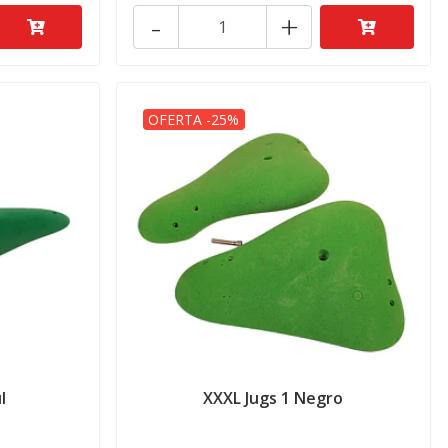
-
+
OFERTA -25%
l
XXXL Jugs 1 Negro