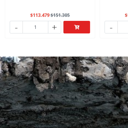
$113.479
$151.305
$
-
+
-