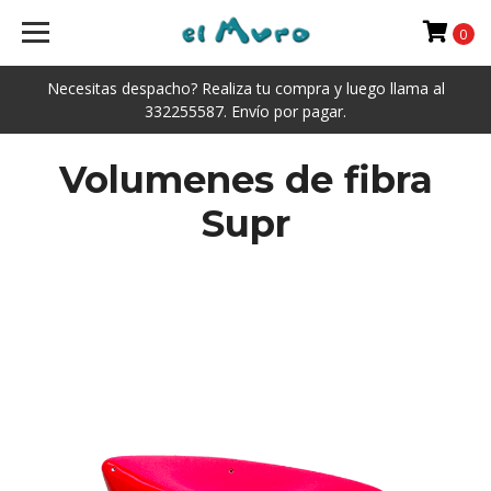
0
Necesitas despacho? Realiza tu compra y luego llama al
332255587. Envío por pagar.
Volumenes de fibra
Supr