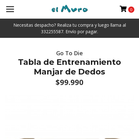
0
Necesitas despacho? Realiza tu compra y luego llama al
332255587. Envío por pagar.
Go To Die
Tabla de Entrenamiento
Manjar de Dedos
$99.990