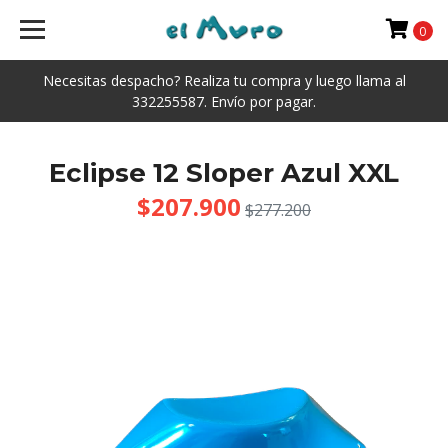
0
Necesitas despacho? Realiza tu compra y luego llama al
332255587. Envío por pagar.
Eclipse 12 Sloper Azul XXL
$207.900
$277.200